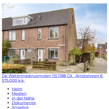
De Weteringsbrugmolen 115
1188 GX · Amstelveen
€
575.000 k.k.
Heim
Medien
In der Nähe
Dokumente
Angebot