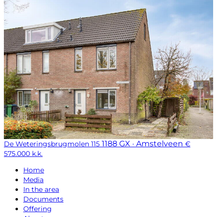
1188 GX · Amstelveen
De Weteringsbrugmolen 115
€
575.000 k.k.
Home
Media
In the area
Documents
Offering