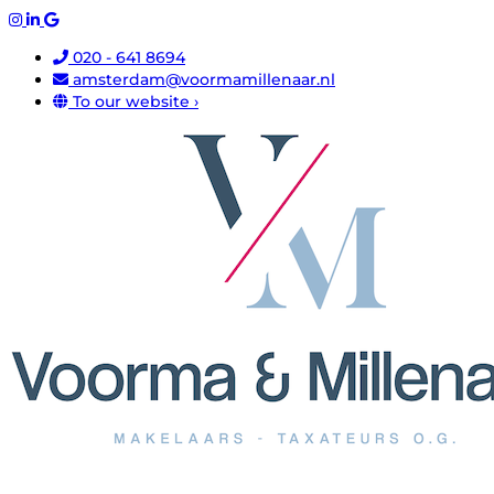
020 - 641 8694
amsterdam@voormamillenaar.nl
To our website ›