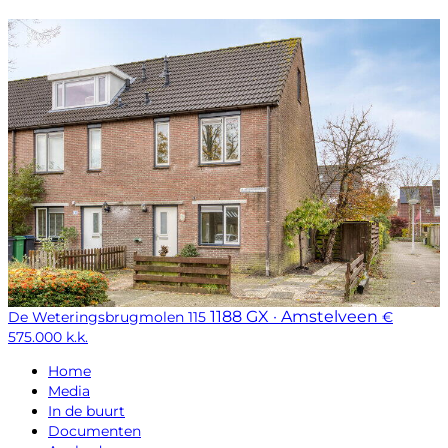
1188 GX · Amstelveen
De Weteringsbrugmolen 115
€
575.000 k.k.
Home
Media
In de buurt
Documenten