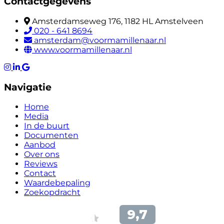
Contactgegevens
Amsterdamseweg 176, 1182 HL Amstelveen
020 - 641 8694
amsterdam@voormamillenaar.nl
www.voormamillenaar.nl
Navigatie
Home
Media
In de buurt
Documenten
Aanbod
Over ons
Reviews
Contact
Waardebepaling
Zoekopdracht