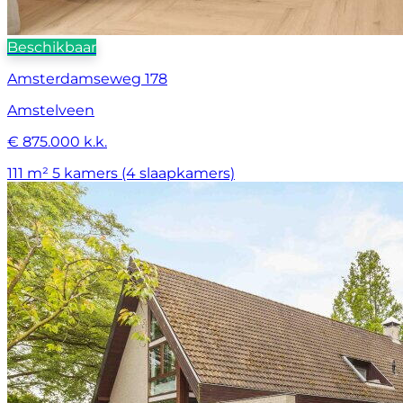
Beschikbaar
Amsterdamseweg 178
Amstelveen
€ 875.000 k.k.
111 m²
5 kamers (4 slaapkamers)