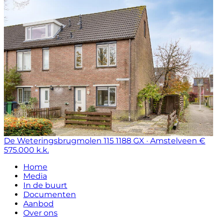
De Weteringsbrugmolen 115
1188 GX · Amstelveen
€
575.000 k.k.
Home
Media
In de buurt
Documenten
Aanbod
Over ons