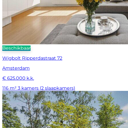
Beschikbaar
Wigbolt Ripperdastraat 72
Amsterdam
€ 625.000 k.k.
116 m²
3 kamers (2 slaapkamers)