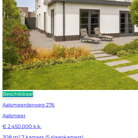
Beschikbaar
Aalsmeerderweg 276
Aalsmeer
€ 2.450.000 k.k.
308 m²
7 kamers (5 slaapkamers)