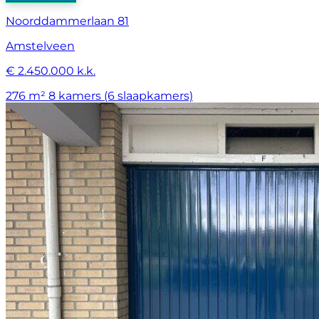
Noorddammerlaan 81
Amstelveen
€ 2.450.000 k.k.
276 m²
8 kamers (6 slaapkamers)