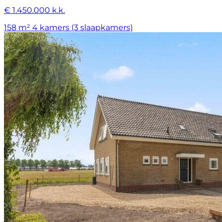
€ 1.450.000 k.k.
158 m²
4 kamers (3 slaapkamers)