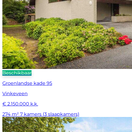
Beschikbaar
Groenlandse kade 95
Vinkeveen
€ 2.150.000 k.k.
274 m²
7 kamers (3 slaapkamers)