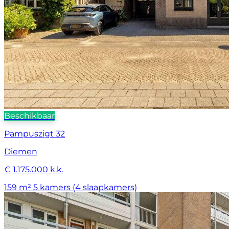
Beschikbaar
Pampuszigt 32
Diemen
€ 1.175.000 k.k.
159 m²
5 kamers (4 slaapkamers)