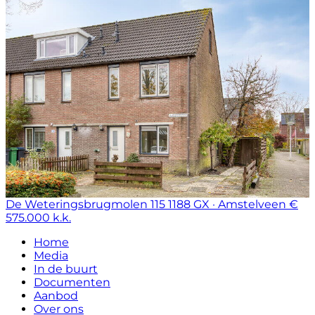
De Weteringsbrugmolen 115
1188 GX · Amstelveen
€
575.000 k.k.
Home
Media
In de buurt
Documenten
Aanbod
Over ons